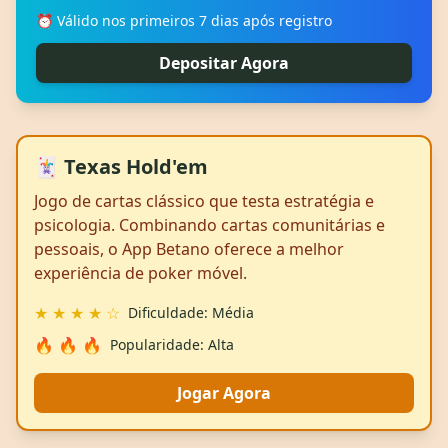
⏰ Válido nos primeiros 7 dias após registro
Depositar Agora
🃏 Texas Hold'em
Jogo de cartas clássico que testa estratégia e
psicologia. Combinando cartas comunitárias e
pessoais, o App Betano oferece a melhor
experiência de poker móvel.
★ ★ ★ ★ ☆
Dificuldade: Média
🔥 🔥 🔥
Popularidade: Alta
Jogar Agora