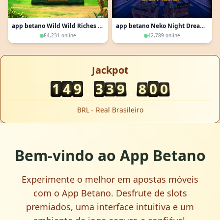
app betano Wild Wild Riches Megaways
app betano Neko Night Dream Drop
84,231 online
42,789 online
29/06/2026 Jul*** saque concluido de 1,650 BRL 💸
Jackpot
29/06/2026 Fel*** ganhou 5,500 BRL 🏆
29/06/2026 Mat*** recebeu bonus 240 BRL 🎉
1
4
9
,
3
3
9
,
8
0
0
29/06/2026 Gab*** recebeu cashback 215 BRL 💵
29/06/2026 Art*** acertou o jackpot 54,500 BRL 🚀
BRL - Real Brasileiro
29/06/2026 Cai*** recebeu cashback 70 BRL 🎊
29/06/2026 Feli*** recebeu cashback 135 BRL 🔄
29/06/2026 Luc*** ganhou 400 BRL 🏆
Bem-vindo ao App Betano
29/06/2026 Yas*** ganhou 3,500 BRL 💰
29/06/2026 Juli*** acertou o jackpot 37,000 BRL 🎰
29/06/2026 Vin*** recebeu cashback 230 BRL 🔄
Experimente o melhor em apostas móveis
29/06/2026 Mar*** saque concluido de 1,350 BRL 💸
com o App Betano. Desfrute de slots
29/06/2026 Ped*** saque concluido de 250 BRL 💸
premiados, uma interface intuitiva e um
29/06/2026 Joa*** ganhou 6,000 BRL 🔥