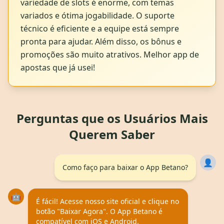
variedade de slots é enorme, com temas
variados e ótima jogabilidade. O suporte
técnico é eficiente e a equipe está sempre
pronta para ajudar. Além disso, os bônus e
promoções são muito atrativos. Melhor app de
apostas que já usei!
Perguntas que os Usuários Mais
Querem Saber
👤
Como faço para baixar o App Betano?
🤖
É fácil! Acesse nosso site oficial e clique no
botão "Baixar Agora". O App Betano é
compatível com iOS e Android.