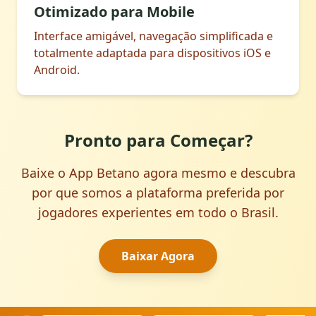
Otimizado para Mobile
Interface amigável, navegação simplificada e
totalmente adaptada para dispositivos iOS e
Android.
Pronto para Começar?
Baixe o App Betano agora mesmo e descubra
por que somos a plataforma preferida por
jogadores experientes em todo o Brasil.
Baixar Agora