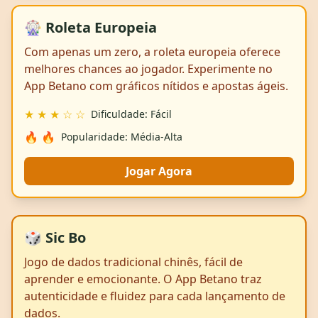
🎡 Roleta Europeia
Com apenas um zero, a roleta europeia oferece
melhores chances ao jogador. Experimente no
App Betano com gráficos nítidos e apostas ágeis.
★ ★ ★ ☆ ☆
Dificuldade: Fácil
🔥 🔥
Popularidade: Média-Alta
Jogar Agora
🎲 Sic Bo
Jogo de dados tradicional chinês, fácil de
aprender e emocionante. O App Betano traz
autenticidade e fluidez para cada lançamento de
dados.