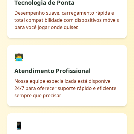
Tecnologia de Ponta
Desempenho suave, carregamento rápida e
total compatibilidade com dispositivos móveis
para você jogar onde quiser.
👨‍💻
Atendimento Profissional
Nossa equipe especializada está disponível
24/7 para oferecer suporte rápido e eficiente
sempre que precisar.
📱