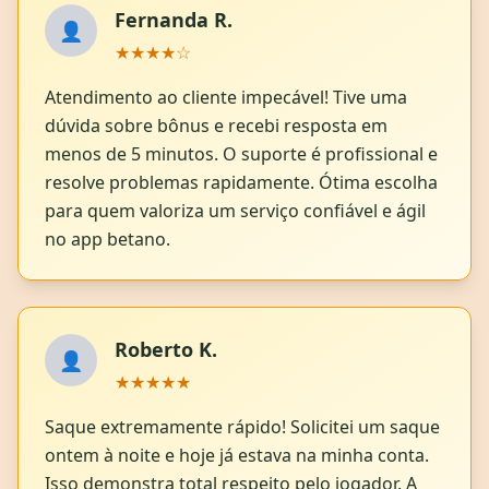
Fernanda R.
👤
★
★
★
★
☆
Atendimento ao cliente impecável! Tive uma
dúvida sobre bônus e recebi resposta em
menos de 5 minutos. O suporte é profissional e
resolve problemas rapidamente. Ótima escolha
para quem valoriza um serviço confiável e ágil
no app betano.
Roberto K.
👤
★
★
★
★
★
Saque extremamente rápido! Solicitei um saque
ontem à noite e hoje já estava na minha conta.
Isso demonstra total respeito pelo jogador. A