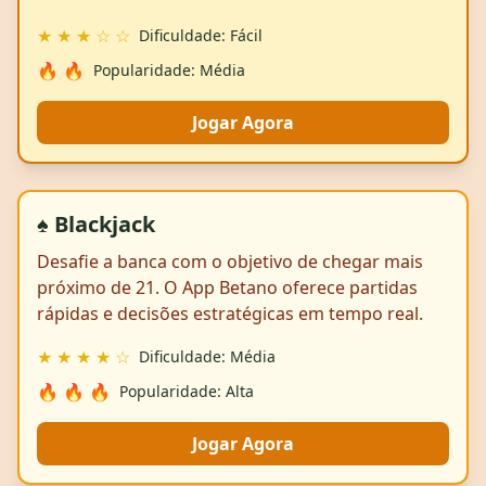
★ ★ ★ ☆ ☆
Dificuldade: Fácil
🔥 🔥
Popularidade: Média
Jogar Agora
♠ Blackjack
Desafie a banca com o objetivo de chegar mais
próximo de 21. O App Betano oferece partidas
rápidas e decisões estratégicas em tempo real.
★ ★ ★ ★ ☆
Dificuldade: Média
🔥 🔥 🔥
Popularidade: Alta
Jogar Agora