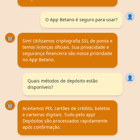
👤
O App Betano é seguro para usar?
🤖
Sim! Utilizamos criptografia SSL de ponta e
temos licenças oficiais. Sua privacidade e
segurança financeira são nossa prioridade
no App Betano.
👤
Quais métodos de depósito estão
disponíveis?
🤖
Aceitamos PIX, cartões de crédito, boletos
e carteiras digitais. Tudo pelo app!
Depósitos são processados rapidamente
após confirmação.