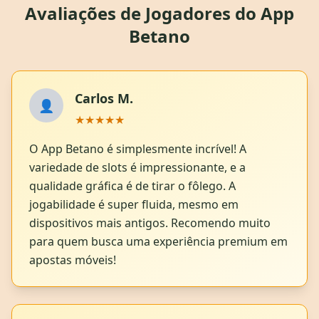
Avaliações de Jogadores do App
Betano
Carlos M.
👤
★
★
★
★
★
O App Betano é simplesmente incrível! A
variedade de slots é impressionante, e a
qualidade gráfica é de tirar o fôlego. A
jogabilidade é super fluida, mesmo em
dispositivos mais antigos. Recomendo muito
para quem busca uma experiência premium em
apostas móveis!