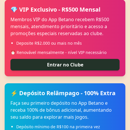
💎 VIP Exclusivo - R$500 Mensal
Membros VIP do App Betano recebem R$500
mensais, atendimento prioritário e acesso a
promoções especiais reservadas ao clube.
Deposite R$2.000 ou mais no mês
⏰ Renovável mensalmente - nível VIP necessário
Entrar no Clube
⚡ Depósito Relâmpago - 100% Extra
Faça seu primeiro depósito no App Betano e
receba 100% de bônus adicional, aumentando
seu saldo para explorar mais jogos.
Depósito mínimo de R$100 na primeira vez