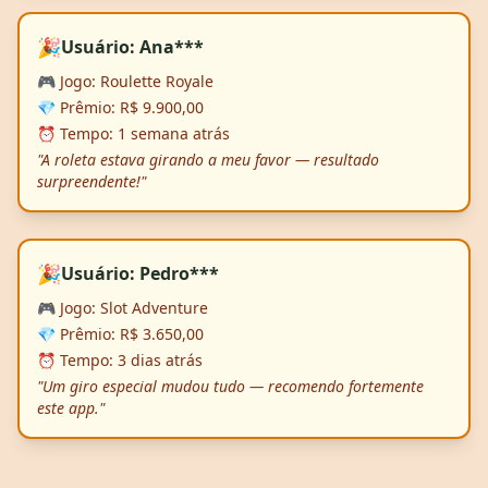
🎉
Usuário: Ana***
🎮 Jogo:
Roulette Royale
💎 Prêmio:
R$ 9.900,00
⏰ Tempo:
1 semana atrás
"A roleta estava girando a meu favor — resultado
surpreendente!"
🎉
Usuário: Pedro***
🎮 Jogo:
Slot Adventure
💎 Prêmio:
R$ 3.650,00
⏰ Tempo:
3 dias atrás
"Um giro especial mudou tudo — recomendo fortemente
este app."