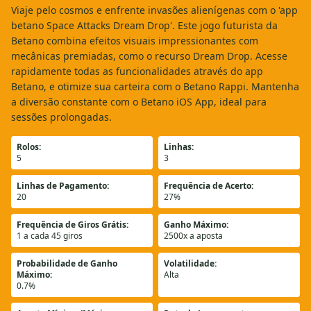
Viaje pelo cosmos e enfrente invasões alienígenas com o 'app
betano Space Attacks Dream Drop'. Este jogo futurista da
Betano combina efeitos visuais impressionantes com
mecânicas premiadas, como o recurso Dream Drop. Acesse
rapidamente todas as funcionalidades através do app
Betano, e otimize sua carteira com o Betano Rappi. Mantenha
a diversão constante com o Betano iOS App, ideal para
sessões prolongadas.
Rolos:
Linhas:
5
3
Linhas de Pagamento:
Frequência de Acerto:
20
27%
Frequência de Giros Grátis:
Ganho Máximo:
1 a cada 45 giros
2500x a aposta
Probabilidade de Ganho
Volatilidade:
Máximo:
Alta
0.7%