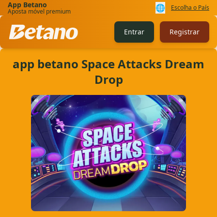
App Betano
🌐
Escolha o País
Aposta móvel premium
Entrar
Registrar
app betano Space Attacks Dream
Drop