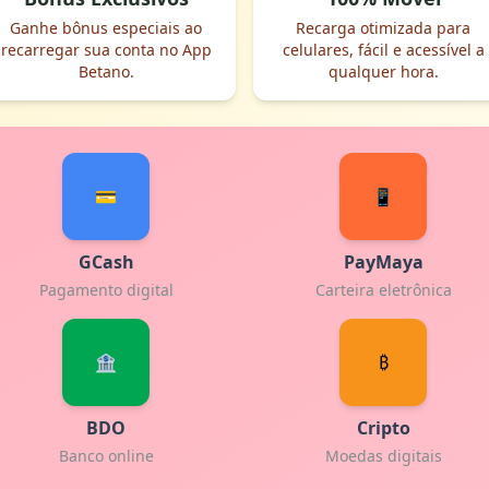
Ganhe bônus especiais ao
Recarga otimizada para
recarregar sua conta no App
celulares, fácil e acessível a
Betano.
qualquer hora.
💳
📱
GCash
PayMaya
Pagamento digital
Carteira eletrônica
🏦
₿
BDO
Cripto
Banco online
Moedas digitais