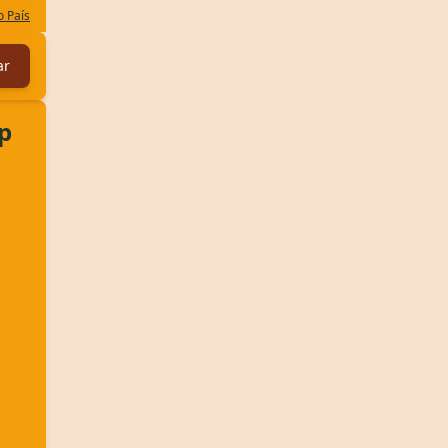
o País
ar
p