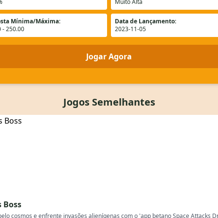
%
Muito Alta
sta Mínima/Máxima:
Data de Lançamento:
0 - 250.00
2023-11-05
Jogar Agora
Jogos Semelhantes
s Boss
 pelo cosmos e enfrente invasões alienígenas com o 'app betano Space Attacks 