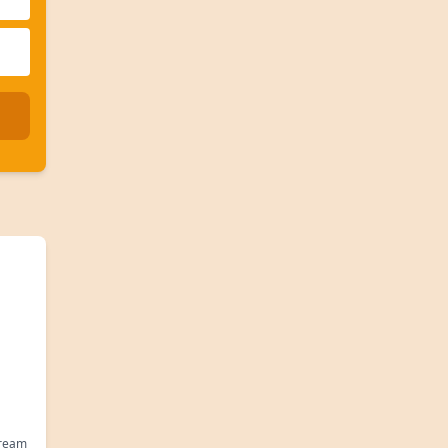
Dream