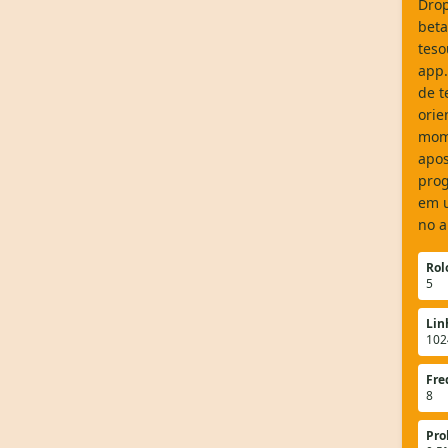
Drop
beta
teso
app.
de t
orie
mome
apos
prog
em u
no a
Rol
5
Lin
102
Fre
8
Pro