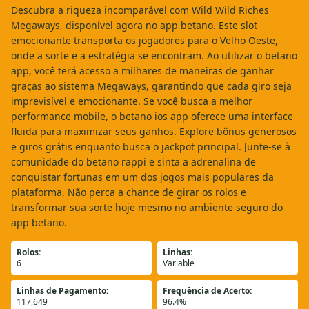
Descubra a riqueza incomparável com Wild Wild Riches
Megaways, disponível agora no app betano. Este slot
emocionante transporta os jogadores para o Velho Oeste,
onde a sorte e a estratégia se encontram. Ao utilizar o betano
app, você terá acesso a milhares de maneiras de ganhar
graças ao sistema Megaways, garantindo que cada giro seja
imprevisível e emocionante. Se você busca a melhor
performance mobile, o betano ios app oferece uma interface
fluida para maximizar seus ganhos. Explore bônus generosos
e giros grátis enquanto busca o jackpot principal. Junte-se à
comunidade do betano rappi e sinta a adrenalina de
conquistar fortunas em um dos jogos mais populares da
plataforma. Não perca a chance de girar os rolos e
transformar sua sorte hoje mesmo no ambiente seguro do
app betano.
Rolos:
Linhas:
6
Variable
Linhas de Pagamento:
Frequência de Acerto:
117,649
96.4%